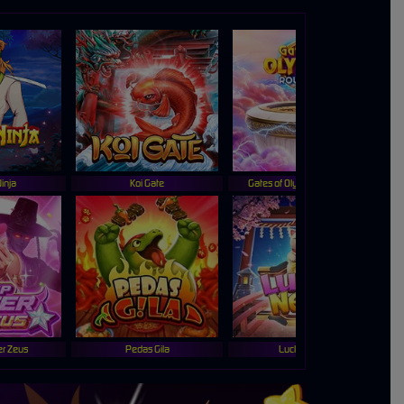
inja
Koi Gate
Gates of Olympus Roulette
r Zeus
Pedas Gila
Lucky Neko