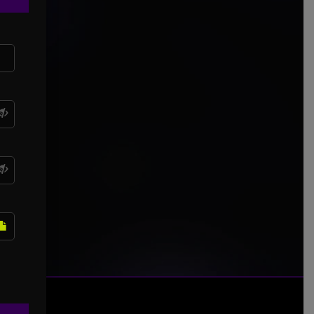
Pindai kode
untuk Und
Android A