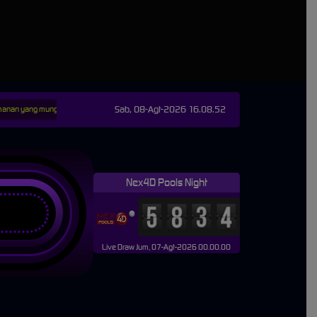
Sab, 08-Agt-2026 16.08.52
ang mungkin ditimbulkan.
Pemeliharaan Terjadwal: MarbleX pada 31-Jul-2026 dari 00.00.00 
Nex4D Pools Night
Live Draw Jum, 07-Agt-2026 00.00.00