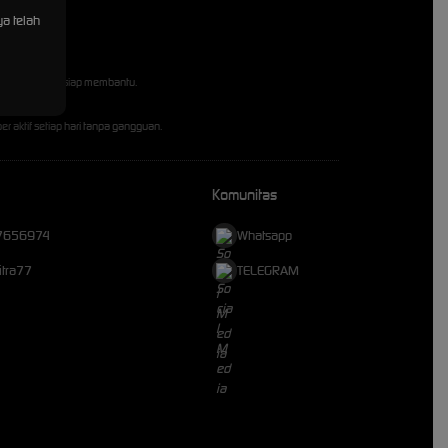
a telah
r service yang siap membantu.
r aktif setiap hari tanpa gangguan.
Komunitas
7656974
Whatsapp
citra77
TELEGRAM