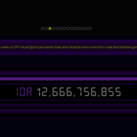
i, PP Virtual Sports permainan tidak akan tersedia. Kami memohon maaf atas ketidaknyamanan y
IDR
12,666,756,855