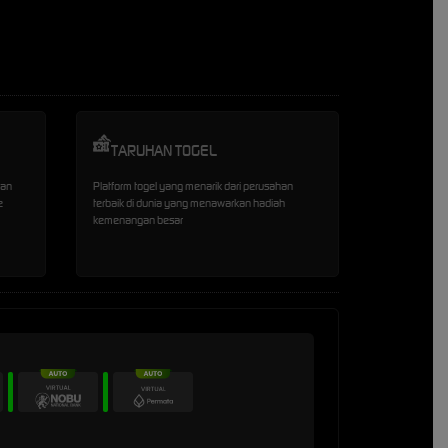
TARUHAN TOGEL
aan
Platform togel yang menarik dari perusahan
e
terbaik di dunia yang menawarkan hadiah
kemenangan besar