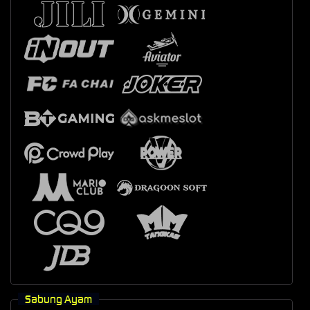
Sabung Ayam