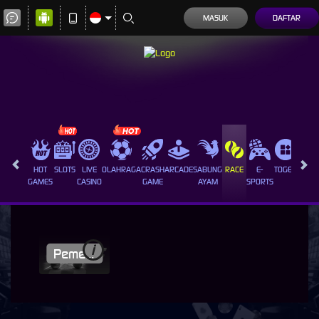
MASUK
DAFTAR
HOT
SLOTS
LIVE
OLAHRAGA
CRASH
ARCADE
SABUNG
RACE
E-
TOGEL
PROM
GAMES
CASINO
GAME
AYAM
SPORTS
i