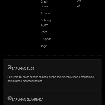
Crash
Game
Arcade
Sabung
Ayam
Race
E-Sports
Togel
TARUHAN SLOT
Penyedia slot online dengan beragam pilihan game menarik yang memudahkan
pemain untuk mencapai jackpot
TARUHAN OLAHRAGA