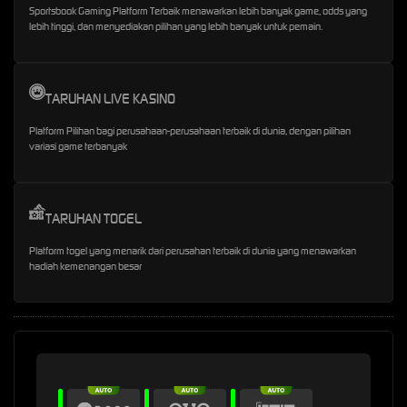
Sportsbook Gaming Platform Terbaik menawarkan lebih banyak game, odds yang
lebih tinggi, dan menyediakan pilihan yang lebih banyak untuk pemain.
TARUHAN LIVE KASINO
Platform Pilihan bagi perusahaan-perusahaan terbaik di dunia, dengan pilihan
variasi game terbanyak
TARUHAN TOGEL
Platform togel yang menarik dari perusahan terbaik di dunia yang menawarkan
hadiah kemenangan besar