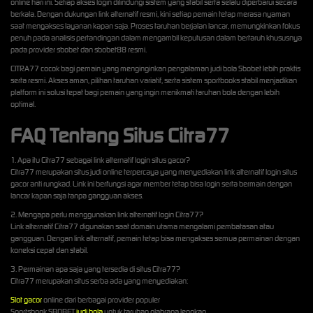
online hari ini. Setiap akses login dilindungi sistem yang stabil serta selalu diperbarui secara
berkala. Dengan dukungan link alternatif resmi, kini setiap pemain tetap merasa nyaman
saat mengakses layanan kapan saja. Proses taruhan berjalan lancar, memungkinkan fokus
penuh pada analisis pertandingan dalam mengambil keputusan dalam bertaruh khususnya
pada provider sbobet dan sbobet88 resmi.
CITRA77 cocok bagi pemain yang menginginkan pengalaman judi bola Sbobet lebih praktis
serta resmi. Akses aman, pilihan taruhan variatif, serta sistem sportbooks stabil menjadikan
platform ini solusi tepat bagi pemain yang ingin menikmati taruhan bola dengan lebih
optimal.
FAQ Tentang Situs Citra77
1. Apa itu Citra77 sebagai link alternatif login situs gacor?
Citra77 merupakan situs judi online terpercaya yang menyediakan link alternatif login situs
gacor anti rungkad. Link ini berfungsi agar member tetap bisa login serta bermain dengan
lancar kapan saja tanpa gangguan akses.
2. Mengapa perlu menggunakan link alternatif login Citra77?
Link alternatif Citra77 digunakan saat domain utama mengalami pembatasan atau
gangguan. Dengan link alternatif, pemain tetap bisa mengakses semua permainan dengan
koneksi cepat dan stabil.
3. Permainan apa saja yang tersedia di situs Citra77?
Citra77 merupakan situs serba ada yang menyediakan:
Slot gacor
online dari berbagai provider populer
Sportsbook SBOBET
judi bola
untuk taruhan olahraga lengkap