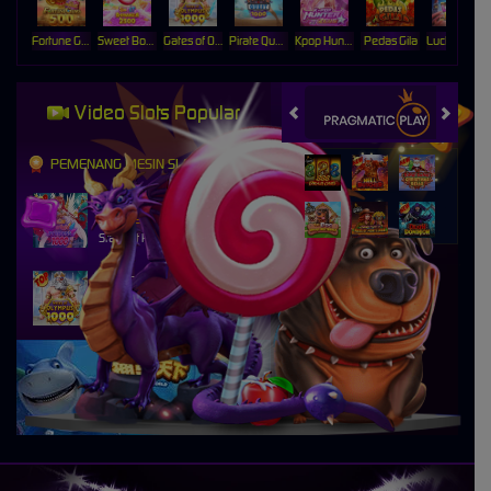
Fortune Gems 500
Sweet Bonanza 2500
Gates of Olympus 1000
Pirate Quest 1000
Kpop Hunter Zeus
Pedas Gila
Lucky Neko
Video Slots Popular
PEMENANG MESIN SLOT
bangb****r
IDR
1,397,000.00
Starlight Princess™ 1000
ja****c
IDR
1,211,400.00
Gates of Olympus 1000
ja****c
IDR
1,008,650.00
Gates of Olympus 1000
di****9
IDR
989,190.00
Gates of Olympus Super
Scatter