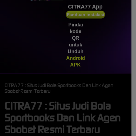
aj****a
CITRA77 App
IDR
514,760.00
Starlight Princess™ 1000
Panduan instalasi
Pindai
kode
QR
untuk
Unduh
Android
APK
CITRA77 : Situs Judi Bola Sportbooks Dan Link Agen
Sbobet Resmi Terbaru
CITRA77 : Situs Judi Bola
Sportbooks Dan Link Agen
Sbobet Resmi Terbaru