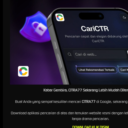
Kabar Gembira, CITRA77 Sekarang Lebih Mudah Dite
Buat Anda yang sempat kesulitan mencari
CITRA77
di Google, sekarang t
Download aplikasi pencarian di atas dan temukan website resmi dengan leb
tanpa drama pencarian.
DOWNLOAD KLIK DISINI