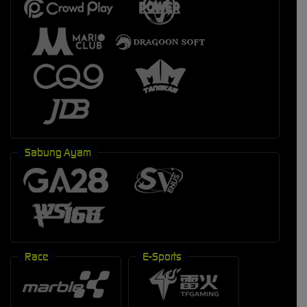
Sabung Ayam
Race
E-Sports