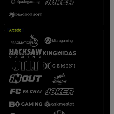
Arcade