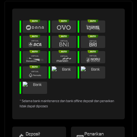
* Selama bank maintenance dan bank offline deposit dan penarikan
tidak dapat diproses
Deposit
Penarikan