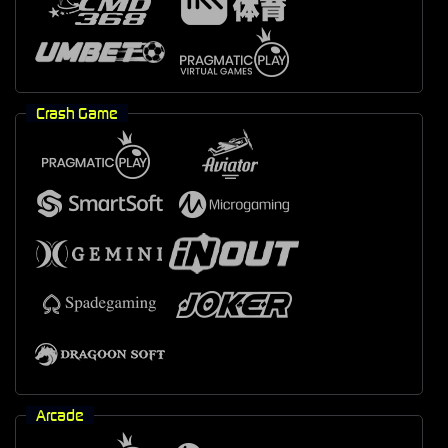
Crash Game
Arcade