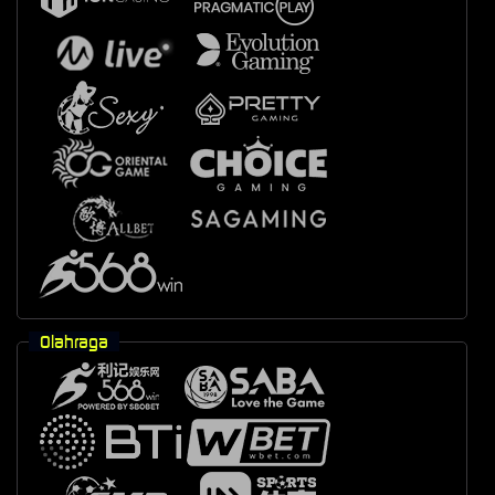
Olahraga