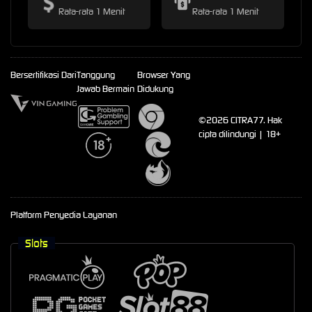
Rata-rata 1 Menit
Rata-rata 1 Menit
Bersertifikasi Dari
Tanggung
Browser Yang
Jawab Bermain
Didukung
©2026 CITRA77. Hak
cipta dilindungi | 18+
Platform Penyedia Layanan
Slots