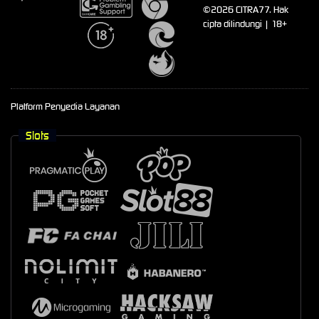
©2026 CITRA77. Hak
cipta dilindungi | 18+
Platform Penyedia Layanan
Slots