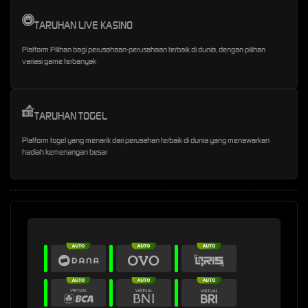
TARUHAN LIVE KASINO
Platform Pilihan bagi perusahaan-perusahaan terbaik di dunia, dengan pilihan
variasi game terbanyak
TARUHAN TOGEL
Platform togel yang menarik dari perusahan terbaik di dunia yang menawarkan
hadiah kemenangan besar