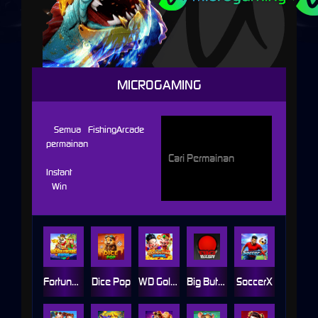
MICROGAMING
Semua
Fishing
Arcade
permainan
Instant
Win
Fortune Fishing
Dice Pop
WD Golden Fuwa Fishing
Big Button Bash
SoccerX