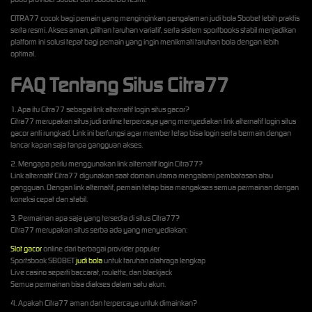
CITRA77 cocok bagi pemain yang menginginkan pengalaman judi bola Sbobet lebih praktis
serta resmi. Akses aman, pilihan taruhan variatif, serta sistem sportbooks stabil menjadikan
platform ini solusi tepat bagi pemain yang ingin menikmati taruhan bola dengan lebih
optimal.
FAQ Tentang Situs Citra77
1. Apa itu Citra77 sebagai link alternatif login situs gacor?
Citra77 merupakan situs judi online terpercaya yang menyediakan link alternatif login situs
gacor anti rungkad. Link ini berfungsi agar member tetap bisa login serta bermain dengan
lancar kapan saja tanpa gangguan akses.
2. Mengapa perlu menggunakan link alternatif login Citra77?
Link alternatif Citra77 digunakan saat domain utama mengalami pembatasan atau
gangguan. Dengan link alternatif, pemain tetap bisa mengakses semua permainan dengan
koneksi cepat dan stabil.
3. Permainan apa saja yang tersedia di situs Citra77?
Citra77 merupakan situs serba ada yang menyediakan:
Slot gacor
online dari berbagai provider populer
Sportsbook SBOBET
judi bola
untuk taruhan olahraga lengkap
Live casino seperti baccarat, roulette, dan blackjack
Semua permainan bisa diakses dalam satu akun.
4. Apakah Citra77 aman dan terpercaya untuk dimainkan?