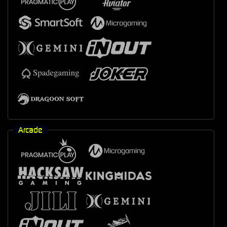
Arcade