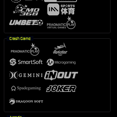
Crash Game