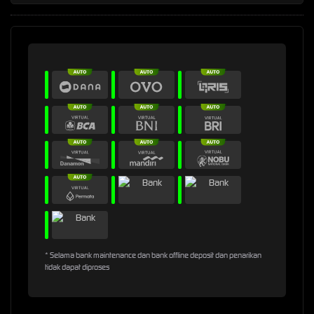
* Selama bank maintenance dan bank offline deposit dan penarikan
tidak dapat diproses